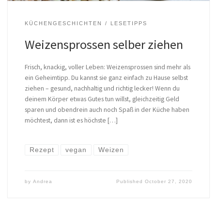
KÜCHENGESCHICHTEN
LESETIPPS
Weizensprossen selber ziehen
Frisch, knackig, voller Leben: Weizensprossen sind mehr als
ein Geheimtipp. Du kannst sie ganz einfach zu Hause selbst
ziehen – gesund, nachhaltig und richtig lecker! Wenn du
deinem Körper etwas Gutes tun willst, gleichzeitig Geld
sparen und obendrein auch noch Spaß in der Küche haben
möchtest, dann ist es höchste […]
Rezept
vegan
Weizen
by
Andrea
Published
October 27, 2020