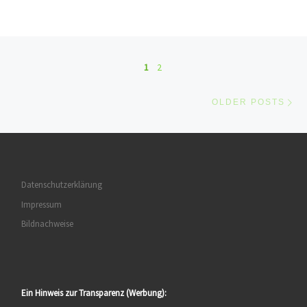
Posts navigation
1
2
Ol
OLDER POSTS
Datenschutzerklärung
Impressum
Bildnachweise
Ein Hinweis zur Transparenz (Werbung):