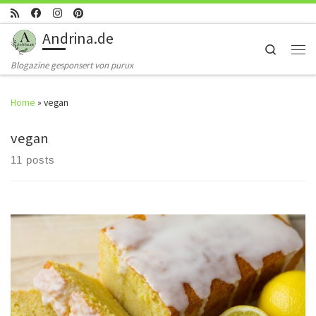
Skip to content
Andrina.de
Search
Men
Blogazine gesponsert von purux
Home
»
vegan
vegan
11 posts