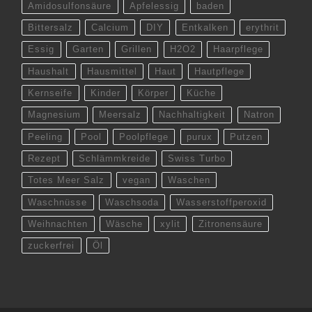
Amidosulfonsäure
Apfelessig
baden
Bittersalz
Calcium
DIY
Entkalken
erythrit
Essig
Garten
Grillen
H2O2
Haarpflege
Haushalt
Hausmittel
Haut
Hautpflege
Kernseife
Kinder
Körper
Küche
Magnesium
Meersalz
Nachhaltigkeit
Natron
Peeling
Pool
Poolpflege
purux
Putzen
Rezept
Schlämmkreide
Swiss Turbo
Totes Meer Salz
vegan
Waschen
Waschnüsse
Waschsoda
Wasserstoffperoxid
Weihnachten
Wäsche
xylit
Zitronensäure
zuckerfrei
Öl