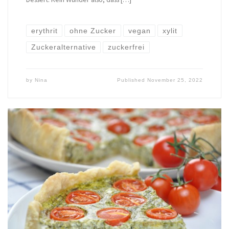
erythrit
ohne Zucker
vegan
xylit
Zuckeralternative
zuckerfrei
by
Nina
Published
November 25, 2022