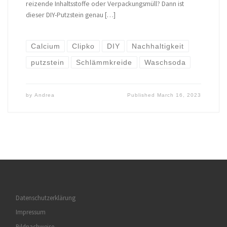
reizende Inhaltsstoffe oder Verpackungsmüll? Dann ist
dieser DIY-Putzstein genau […]
Calcium
Clipko
DIY
Nachhaltigkeit
putzstein
Schlämmkreide
Waschsoda
by
Andrea
Published
March 16, 2023
Datenschutzerklärung
Impressum
Bildnachweise