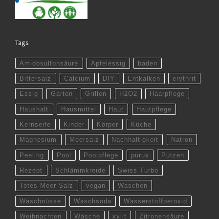
Tags
Amidosulfonsäure
Apfelessig
baden
Bittersalz
Calcium
DIY
Entkalken
erythrit
Essig
Garten
Grillen
H2O2
Haarpflege
Haushalt
Hausmittel
Haut
Hautpflege
Kernseife
Kinder
Körper
Küche
Magnesium
Meersalz
Nachhaltigkeit
Natron
Peeling
Pool
Poolpflege
purux
Putzen
Rezept
Schlämmkreide
Swiss Turbo
Totes Meer Salz
vegan
Waschen
Waschnüsse
Waschsoda
Wasserstoffperoxid
Weihnachten
Wäsche
xylit
Zitronensäure