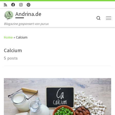
Skip to content
Andrina.de
Search
Men
Blogazine gesponsert von purux
Home
»
Calcium
Calcium
5 posts