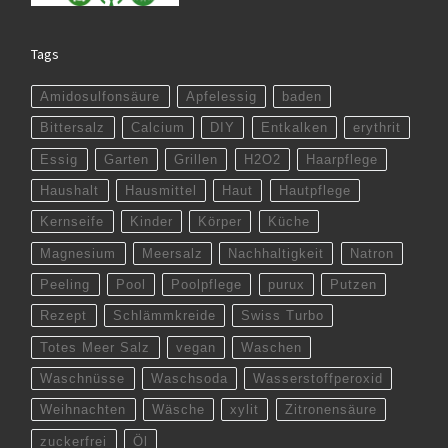
Tags
Amidosulfonsäure
Apfelessig
baden
Bittersalz
Calcium
DIY
Entkalken
erythrit
Essig
Garten
Grillen
H2O2
Haarpflege
Haushalt
Hausmittel
Haut
Hautpflege
Kernseife
Kinder
Körper
Küche
Magnesium
Meersalz
Nachhaltigkeit
Natron
Peeling
Pool
Poolpflege
purux
Putzen
Rezept
Schlämmkreide
Swiss Turbo
Totes Meer Salz
vegan
Waschen
Waschnüsse
Waschsoda
Wasserstoffperoxid
Weihnachten
Wäsche
xylit
Zitronensäure
zuckerfrei
Öl