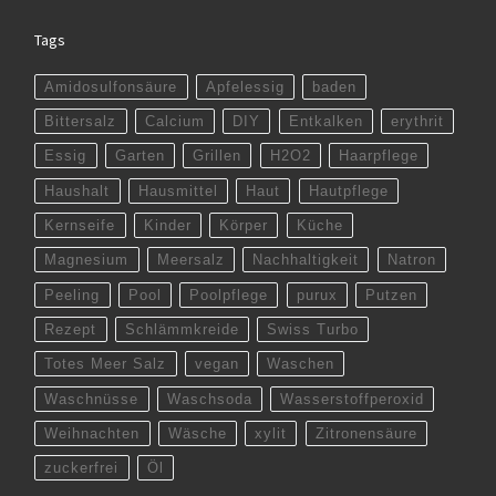
Tags
Amidosulfonsäure
Apfelessig
baden
Bittersalz
Calcium
DIY
Entkalken
erythrit
Essig
Garten
Grillen
H2O2
Haarpflege
Haushalt
Hausmittel
Haut
Hautpflege
Kernseife
Kinder
Körper
Küche
Magnesium
Meersalz
Nachhaltigkeit
Natron
Peeling
Pool
Poolpflege
purux
Putzen
Rezept
Schlämmkreide
Swiss Turbo
Totes Meer Salz
vegan
Waschen
Waschnüsse
Waschsoda
Wasserstoffperoxid
Weihnachten
Wäsche
xylit
Zitronensäure
zuckerfrei
Öl