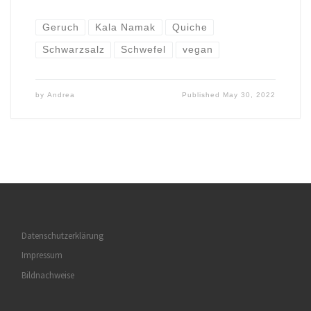
Geruch
Kala Namak
Quiche
Schwarzsalz
Schwefel
vegan
by
Andrea
Published
May 30, 2022
Datenschutzerklärung
Impressum
Bildnachweise