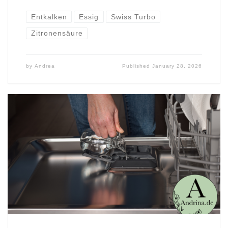
Entkalken
Essig
Swiss Turbo
Zitronensäure
by
Andrea
Published
January 28, 2026