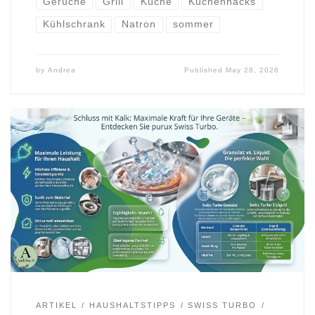
Gerüche
Grill
Küche
Küchenhacks
Kühlschrank
Natron
sommer
by
Andrea
Published
May 28, 2026
ARTIKEL
HAUSHALTSTIPPS
SWISS TURBO