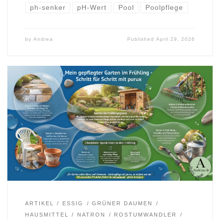
ph-senker
pH-Wert
Pool
Poolpflege
by
Andrea
Published
April 29, 2026
ARTIKEL
ESSIG
GRÜNER DAUMEN
HAUSMITTEL
NATRON
ROSTUMWANDLER