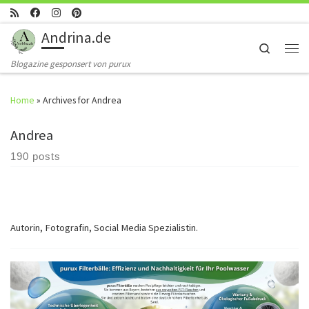
Skip to content
Andrina.de
Search
Men
Blogazine gesponsert von purux
Home
»
Archives for Andrea
Andrea
190 posts
Autorin, Fotografin, Social Media Spezialistin.