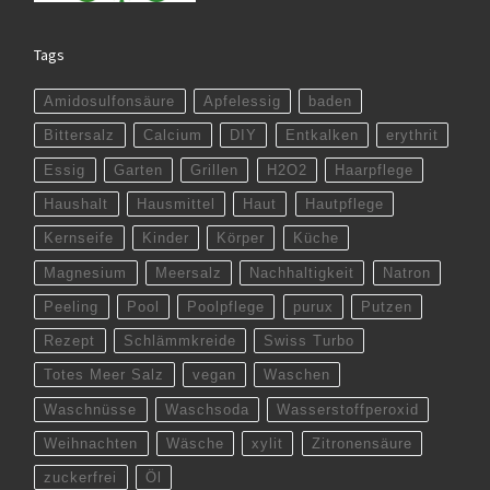
Tags
Amidosulfonsäure
Apfelessig
baden
Bittersalz
Calcium
DIY
Entkalken
erythrit
Essig
Garten
Grillen
H2O2
Haarpflege
Haushalt
Hausmittel
Haut
Hautpflege
Kernseife
Kinder
Körper
Küche
Magnesium
Meersalz
Nachhaltigkeit
Natron
Peeling
Pool
Poolpflege
purux
Putzen
Rezept
Schlämmkreide
Swiss Turbo
Totes Meer Salz
vegan
Waschen
Waschnüsse
Waschsoda
Wasserstoffperoxid
Weihnachten
Wäsche
xylit
Zitronensäure
zuckerfrei
Öl