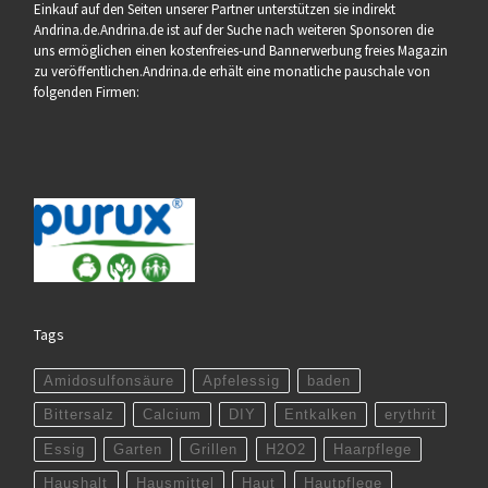
Einkauf auf den Seiten unserer Partner unterstützen sie indirekt
Andrina.de.Andrina.de ist auf der Suche nach weiteren Sponsoren die
uns ermöglichen einen kostenfreies-und Bannerwerbung freies Magazin
zu veröffentlichen.Andrina.de erhält eine monatliche pauschale von
folgenden Firmen:
Tags
Amidosulfonsäure
Apfelessig
baden
Bittersalz
Calcium
DIY
Entkalken
erythrit
Essig
Garten
Grillen
H2O2
Haarpflege
Haushalt
Hausmittel
Haut
Hautpflege