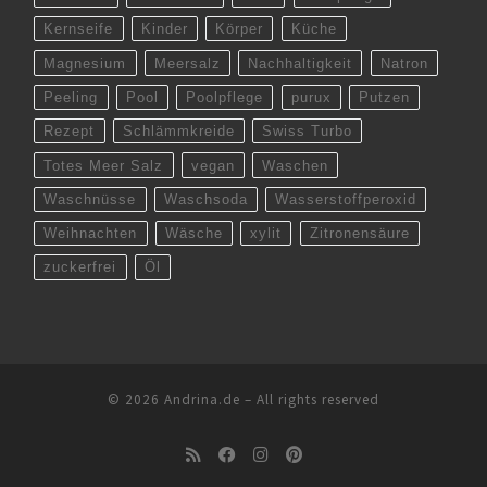
Kernseife
Kinder
Körper
Küche
Magnesium
Meersalz
Nachhaltigkeit
Natron
Peeling
Pool
Poolpflege
purux
Putzen
Rezept
Schlämmkreide
Swiss Turbo
Totes Meer Salz
vegan
Waschen
Waschnüsse
Waschsoda
Wasserstoffperoxid
Weihnachten
Wäsche
xylit
Zitronensäure
zuckerfrei
Öl
© 2026
Andrina.de
–
All rights reserved