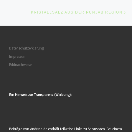
Ne
KRISTALLSALZ AUS DER PUNJAB REGION
Datenschutzerklärung
Impressum
Bildnachweise
Ein Hinweis zur Transparenz (Werbung):
Beiträge von Andrina.de enthält teilweise Links zu Sponsoren. Bei einem