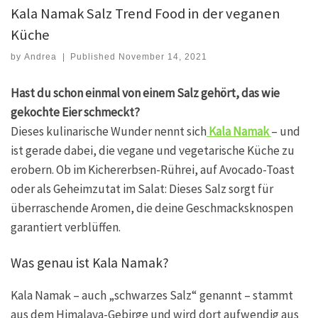
Kala Namak Salz Trend Food in der veganen
Küche
by
Andrea
|
Published
November 14, 2021
Hast du schon einmal von einem Salz gehört, das wie
gekochte Eier schmeckt?
Dieses kulinarische Wunder nennt sich
Kala Namak
– und
ist gerade dabei, die vegane und vegetarische Küche zu
erobern. Ob im Kichererbsen-Rührei, auf Avocado-Toast
oder als Geheimzutat im Salat: Dieses Salz sorgt für
überraschende Aromen, die deine Geschmacksknospen
garantiert verblüffen.
Was genau ist Kala Namak?
Kala Namak – auch „schwarzes Salz“ genannt – stammt
aus dem Himalaya-Gebirge und wird dort aufwendig aus