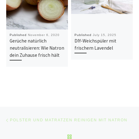
Published
November 6, 2020
Published
July 15, 2025
Gerüche natürlich
DIY-Weichspüler mit
neutralisieren: Wie Natron
frischem Lavendel
dein Zuhause frisch hält
Post navigation
Previous post
POLSTER UND MATRATZEN REINIGEN MIT NATRON
BACK TO POST LIST