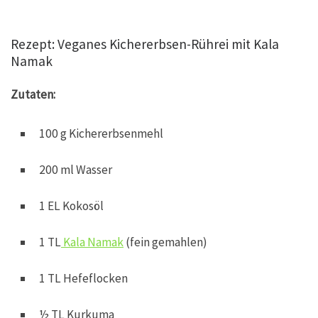
Rezept: Veganes Kichererbsen-Rührei mit Kala
Namak
Zutaten:
100 g Kichererbsenmehl
200 ml Wasser
1 EL Kokosöl
1 TL
Kala Namak
(fein gemahlen)
1 TL Hefeflocken
½ TL Kurkuma