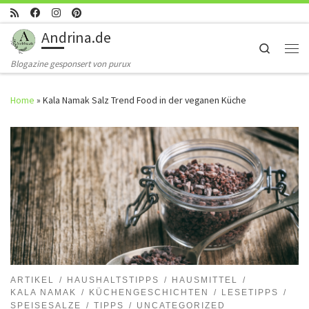
Skip to content
Andrina.de
Search
Men
Blogazine gesponsert von purux
Home
»
Kala Namak Salz Trend Food in der veganen Küche
ARTIKEL
HAUSHALTSTIPPS
HAUSMITTEL
KALA NAMAK
KÜCHENGESCHICHTEN
LESETIPPS
SPEISESALZE
TIPPS
UNCATEGORIZED