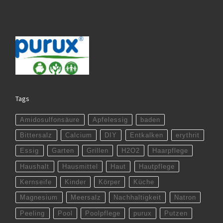
Tags
Amidosulfonsäure
Apfelessig
baden
Bittersalz
Calcium
DIY
Entkalken
erythrit
Essig
Garten
Grillen
H2O2
Haarpflege
Haushalt
Hausmittel
Haut
Hautpflege
Kernseife
Kinder
Körper
Küche
Magnesium
Meersalz
Nachhaltigkeit
Natron
Peeling
Pool
Poolpflege
purux
Putzen