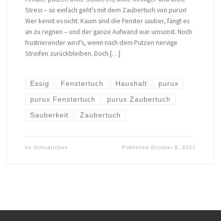
Stress – so einfach geht’s mit dem Zaubertuch von purux!
Wer kennt es nicht: Kaum sind die Fenster sauber, fängt es
an zu regnen – und der ganze Aufwand war umsonst. Noch
frustrierender wird’s, wenn nach dem Putzen nervige
Streifen zurückbleiben. Doch […]
Essig
Fenstertuch
Haushalt
purux
purux Fenstertuch
purux Zaubertuch
Sauberkeit
Zaubertuch
by
Schnattchen
Published
October 8, 2021