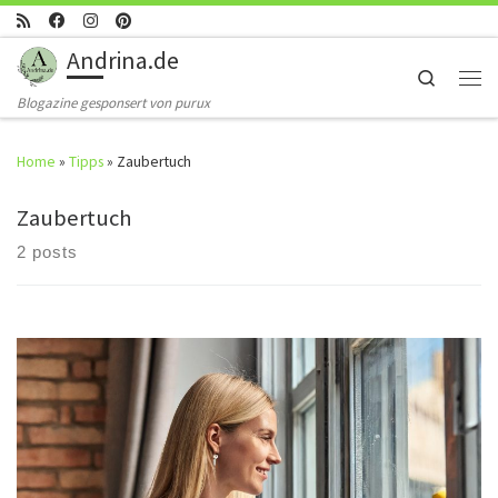
Skip to content
Andrina.de
Search
Men
Blogazine gesponsert von purux
Home
»
Tipps
»
Zaubertuch
Zaubertuch
2 posts