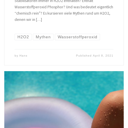
Stabilisatoren immer in H2O2 enthalten? Enthält
Wasserstoffperoxid Phosphor? Und was bedeutet eigentlich
“chemisch rein”? Es kursieren viele Mythen rund um H2O2,
denen wir in […]
H2O2
Mythen
Wasserstoffperoxid
by
Hans
Published
April 8, 2021