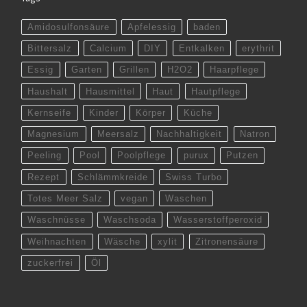
Amidosulfonsäure
Apfelessig
baden
Bittersalz
Calcium
DIY
Entkalken
erythrit
Essig
Garten
Grillen
H2O2
Haarpflege
Haushalt
Hausmittel
Haut
Hautpflege
Kernseife
Kinder
Körper
Küche
Magnesium
Meersalz
Nachhaltigkeit
Natron
Peeling
Pool
Poolpflege
purux
Putzen
Rezept
Schlämmkreide
Swiss Turbo
Totes Meer Salz
vegan
Waschen
Waschnüsse
Waschsoda
Wasserstoffperoxid
Weihnachten
Wäsche
xylit
Zitronensäure
zuckerfrei
Öl