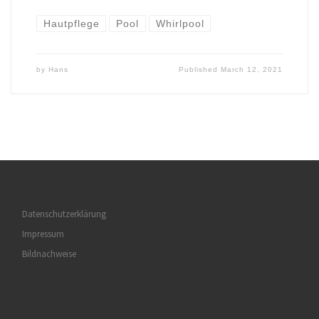
Hautpflege
Pool
Whirlpool
by
Hans
Published
March 12, 2021
Datenschutzerklärung
Impressum
Bildnachweise