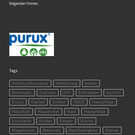
folgenden Firmen:
Tags
Amidosulfonsäure
Apfelessig
baden
Bittersalz
Calcium
DIY
Entkalken
erythrit
Essig
Garten
Grillen
H2O2
Haarpflege
Haushalt
Hausmittel
Haut
Hautpflege
Kernseife
Kinder
Körper
Küche
Magnesium
Meersalz
Nachhaltigkeit
Natron