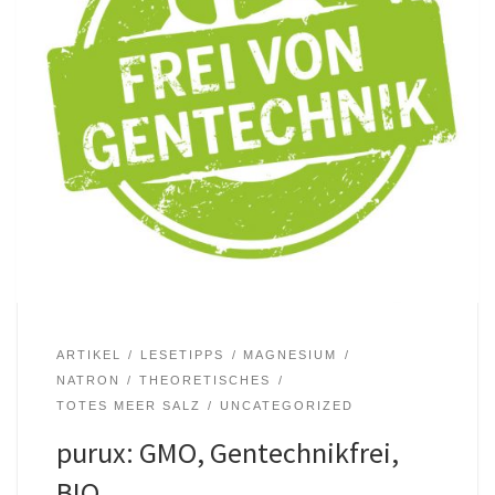
ARTIKEL
LESETIPPS
MAGNESIUM
NATRON
THEORETISCHES
TOTES MEER SALZ
UNCATEGORIZED
purux: GMO, Gentechnikfrei,
BIO