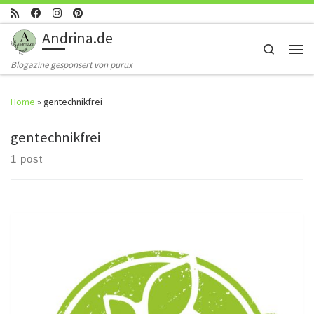
Skip to content
Andrina.de
Search
Men
Blogazine gesponsert von purux
Home
»
gentechnikfrei
gentechnikfrei
1 post