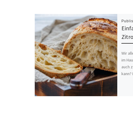
Publi
Einf
Zitr
Wir al
im Hau
auch 
kann? 