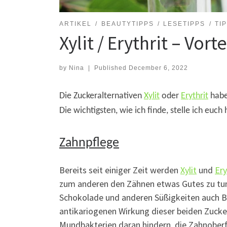
ARTIKEL
BEAUTYTIPPS
LESETIPPS
TI
Xylit / Erythrit – Vor
by
Nina
|
Published
December 6, 2022
Die Zuckeralternativen
Xylit
oder
Erythrit
haben
Die wichtigsten, wie ich finde, stelle ich euch 
Zahnpflege
Bereits seit einiger Zeit werden
Xylit
und
Ery
zum anderen den Zähnen etwas Gutes zu tun.
Schokolade und anderen Süßigkeiten auch Bon
antikariogenen Wirkung dieser beiden Zucke
Mundbakterien daran hindern, die Zahnoberf