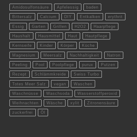
Amidosulfonsäure
Apfelessig
baden
Bittersalz
Calcium
DIY
Entkalken
erythrit
Essig
Garten
Grillen
H2O2
Haarpflege
Haushalt
Hausmittel
Haut
Hautpflege
Kernseife
Kinder
Körper
Küche
Magnesium
Meersalz
Nachhaltigkeit
Natron
Peeling
Pool
Poolpflege
purux
Putzen
Rezept
Schlämmkreide
Swiss Turbo
Totes Meer Salz
vegan
Waschen
Waschnüsse
Waschsoda
Wasserstoffperoxid
Weihnachten
Wäsche
xylit
Zitronensäure
zuckerfrei
Öl