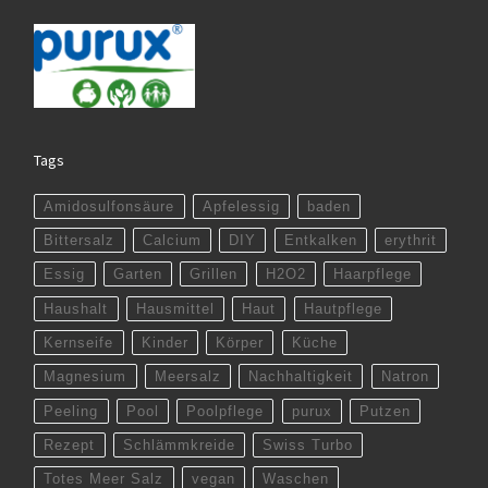
Tags
Amidosulfonsäure
Apfelessig
baden
Bittersalz
Calcium
DIY
Entkalken
erythrit
Essig
Garten
Grillen
H2O2
Haarpflege
Haushalt
Hausmittel
Haut
Hautpflege
Kernseife
Kinder
Körper
Küche
Magnesium
Meersalz
Nachhaltigkeit
Natron
Peeling
Pool
Poolpflege
purux
Putzen
Rezept
Schlämmkreide
Swiss Turbo
Totes Meer Salz
vegan
Waschen