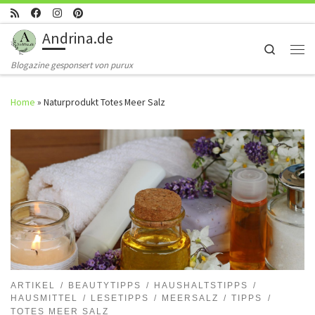
Skip to content
Andrina.de
Search
Men
Blogazine gesponsert von purux
Home
»
Naturprodukt Totes Meer Salz
ARTIKEL
BEAUTYTIPPS
HAUSHALTSTIPPS
HAUSMITTEL
LESETIPPS
MEERSALZ
TIPPS
TOTES MEER SALZ