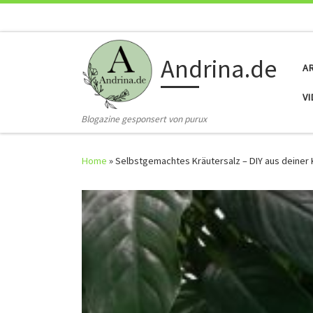
Skip to content
Andrina.de
A
V
Blogazine gesponsert von purux
Home
»
Selbstgemachtes Kräutersalz – DIY aus deiner