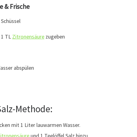
e & Frische
e Schüssel
1 TL
Zitronensäure
zugeben
Wasser abspülen
Salz-Methode:
ecken mit 1 Liter lauwarmen Wasser.
itronensäure
und 1 Teelöffel Salz hinzu.