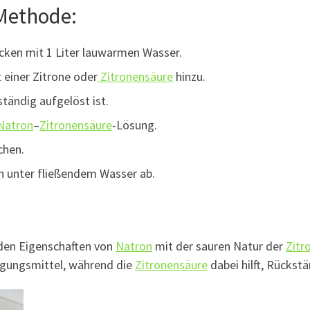
-Methode:
ecken mit 1 Liter lauwarmen Wasser.
 einer Zitrone oder
Zitronensäure
hinzu.
ständig aufgelöst ist.
Natron
–
Zitronensäure
-Lösung.
chen.
h unter fließendem Wasser ab.
nden Eigenschaften von
Natron
mit der sauren Natur der
Zitr
igungsmittel, während die
Zitronensäure
dabei hilft, Rückst