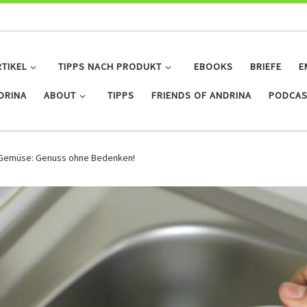
RTIKEL
TIPPS NACH PRODUKT
EBOOKS
BRIEFE
E
IDRINA
ABOUT
TIPPS
FRIENDS OF ANDRINA
PODCAS
d Gemüse: Genuss ohne Bedenken!