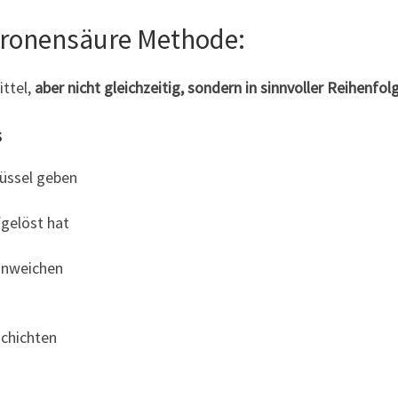
itronensäure Methode:
ttel,
aber nicht gleichzeitig, sondern in sinnvoller Reihenfol
s
hüssel geben
fgelöst hat
inweichen
chichten