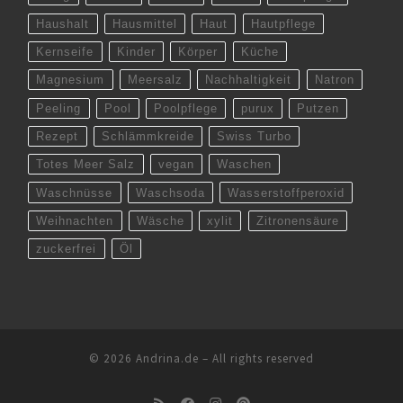
Haushalt
Hausmittel
Haut
Hautpflege
Kernseife
Kinder
Körper
Küche
Magnesium
Meersalz
Nachhaltigkeit
Natron
Peeling
Pool
Poolpflege
purux
Putzen
Rezept
Schlämmkreide
Swiss Turbo
Totes Meer Salz
vegan
Waschen
Waschnüsse
Waschsoda
Wasserstoffperoxid
Weihnachten
Wäsche
xylit
Zitronensäure
zuckerfrei
Öl
© 2026
Andrina.de
–
All rights reserved