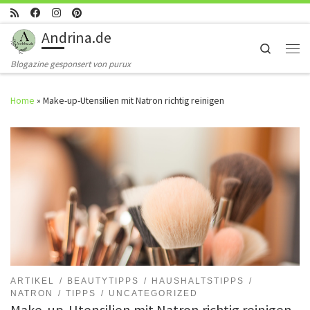
Skip to content
Andrina.de
Search
Men
Blogazine gesponsert von purux
Home
»
Make-up-Utensilien mit Natron richtig reinigen
ARTIKEL
BEAUTYTIPPS
HAUSHALTSTIPPS
NATRON
TIPPS
UNCATEGORIZED