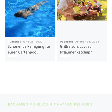
Published
June 26, 2022
Published
October 25, 2023
Schonende Reinigung für
Grillsaison, Lust auf
euren Gartenpool
Pflaumenketchup?
Post navigation
Previous post
BACKOFEN MÜHELOS MIT NATRON REINIGEN