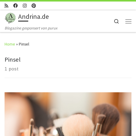
Skip to content
Andrina.de
Search
Men
Blogazine gesponsert von purux
Home
»
Pinsel
Pinsel
1 post