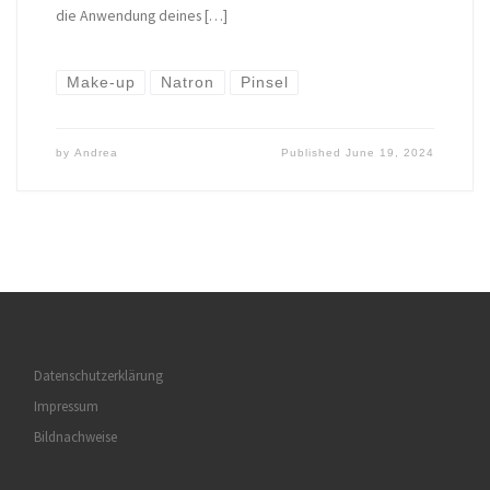
die Anwendung deines […]
Make-up
Natron
Pinsel
by
Andrea
Published
June 19, 2024
Datenschutzerklärung
Impressum
Bildnachweise