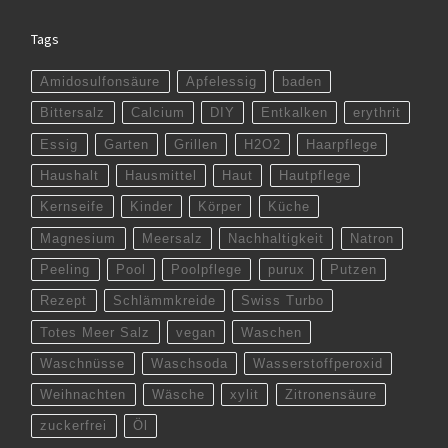
Tags
Amidosulfonsäure
Apfelessig
baden
Bittersalz
Calcium
DIY
Entkalken
erythrit
Essig
Garten
Grillen
H2O2
Haarpflege
Haushalt
Hausmittel
Haut
Hautpflege
Kernseife
Kinder
Körper
Küche
Magnesium
Meersalz
Nachhaltigkeit
Natron
Peeling
Pool
Poolpflege
purux
Putzen
Rezept
Schlämmkreide
Swiss Turbo
Totes Meer Salz
vegan
Waschen
Waschnüsse
Waschsoda
Wasserstoffperoxid
Weihnachten
Wäsche
xylit
Zitronensäure
zuckerfrei
Öl