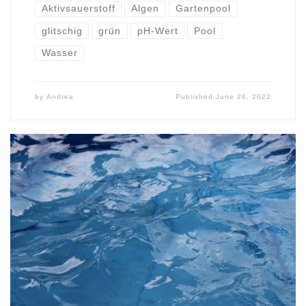
Aktivsauerstoff
Algen
Gartenpool
glitschig
grün
pH-Wert
Pool
Wasser
by
Andrea
Published
June 26, 2022