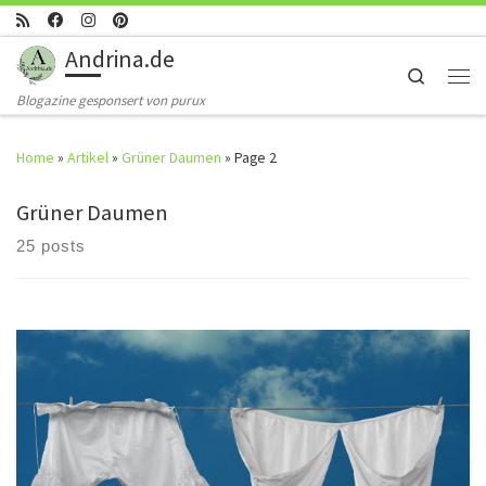
Skip to content
Andrina.de
Search
Men
Blogazine gesponsert von purux
Home
»
Artikel
»
Grüner Daumen
»
Page 2
Grüner Daumen
25 posts