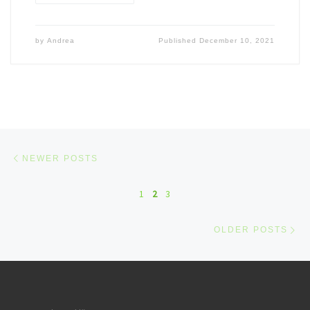
by
Andrea
Published
December 10, 2021
Posts navigation
Newer posts
NEWER POSTS
1
2
3
Ol
OLDER POSTS