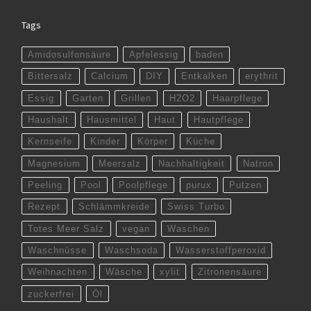
Tags
Amidosulfonsäure
Apfelessig
baden
Bittersalz
Calcium
DIY
Entkalken
erythrit
Essig
Garten
Grillen
H2O2
Haarpflege
Haushalt
Hausmittel
Haut
Hautpflege
Kernseife
Kinder
Körper
Küche
Magnesium
Meersalz
Nachhaltigkeit
Natron
Peeling
Pool
Poolpflege
purux
Putzen
Rezept
Schlämmkreide
Swiss Turbo
Totes Meer Salz
vegan
Waschen
Waschnüsse
Waschsoda
Wasserstoffperoxid
Weihnachten
Wäsche
xylit
Zitronensäure
zuckerfrei
Öl