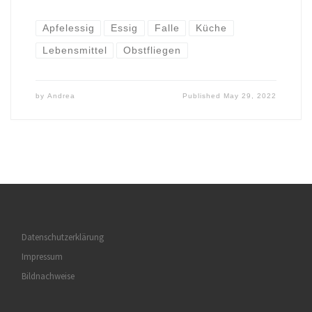
Apfelessig
Essig
Falle
Küche
Lebensmittel
Obstfliegen
by
Andrea
Published
May 29, 2022
Datenschutzerklärung
Impressum
Bildnachweise