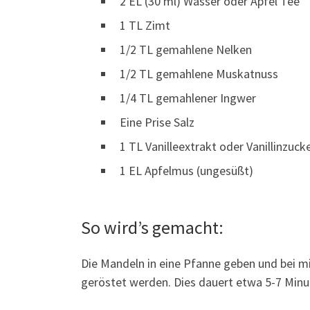
2 EL (30 ml) Wasser oder Apfel Tee
1 TL Zimt
1/2 TL gemahlene Nelken
1/2 TL gemahlene Muskatnuss
1/4 TL gemahlener Ingwer
Eine Prise Salz
1 TL Vanilleextrakt oder Vanillinzuck
1 EL Apfelmus (ungesüßt)
So wird’s gemacht:
Die Mandeln in eine Pfanne geben und bei mit
geröstet werden. Dies dauert etwa 5-7 Minut