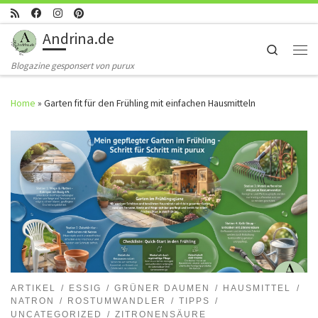
Skip to content
Andrina.de
Search
Men
Blogazine gesponsert von purux
Home
»
Garten fit für den Frühling mit einfachen Hausmitteln
ARTIKEL
ESSIG
GRÜNER DAUMEN
HAUSMITTEL
NATRON
ROSTUMWANDLER
TIPPS
UNCATEGORIZED
ZITRONENSÄURE