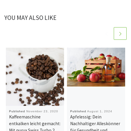
YOU MAY ALSO LIKE
Published
November 23, 2020
Published
August 1, 2024
Kaffeemaschine
Apfelessig: Dein
entkalken leicht gemacht:
Nachhaltiger Alleskönner
Mit purux Swiss Turbo 2
für Gesundheit und