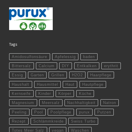
Tags
Amidosulfonsäure
Apfelessig
baden
Bittersalz
Calcium
DIY
Entkalken
erythrit
Essig
Garten
Grillen
H2O2
Haarpflege
Haushalt
Hausmittel
Haut
Hautpflege
Kernseife
Kinder
Körper
Küche
Magnesium
Meersalz
Nachhaltigkeit
Natron
Peeling
Pool
Poolpflege
purux
Putzen
Rezept
Schlämmkreide
Swiss Turbo
Totes Meer Salz
vegan
Waschen