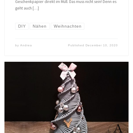
Geschenkpapier direkt im Müll. Das muss nicht sein! Denn es
geht auch […]
DIY
Nähen
Weihnachten
by
Andrea
Published
December 10, 2020