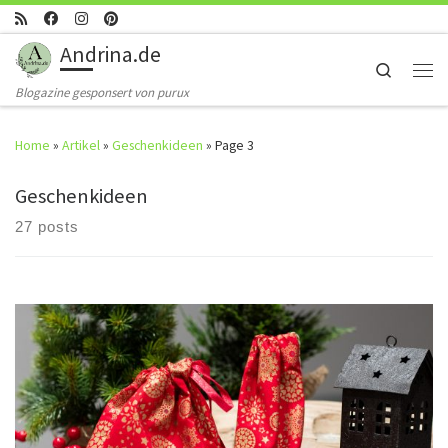
Skip to content
Andrina.de
Search
Men
Blogazine gesponsert von purux
Home
»
Artikel
»
Geschenkideen
»
Page 3
Geschenkideen
27 posts