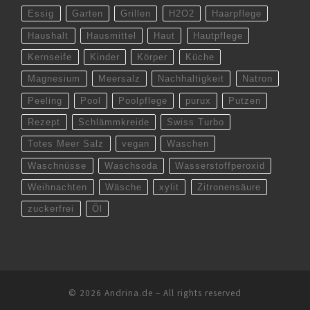
Essig
Garten
Grillen
H2O2
Haarpflege
Haushalt
Hausmittel
Haut
Hautpflege
Kernseife
Kinder
Körper
Küche
Magnesium
Meersalz
Nachhaltigkeit
Natron
Peeling
Pool
Poolpflege
purux
Putzen
Rezept
Schlämmkreide
Swiss Turbo
Totes Meer Salz
vegan
Waschen
Waschnüsse
Waschsoda
Wasserstoffperoxid
Weihnachten
Wäsche
xylit
Zitronensäure
zuckerfrei
Öl
© 2026
Andrina.de
–
All rights reserved