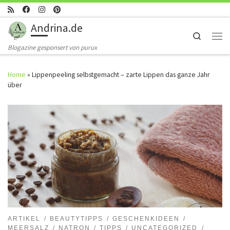
Skip to content
Andrina.de
Search
Men
Blogazine gesponsert von purux
Home
»
Lippenpeeling selbstgemacht – zarte Lippen das ganze Jahr
über
ARTIKEL
BEAUTYTIPPS
GESCHENKIDEEN
MEERSALZ
NATRON
TIPPS
UNCATEGORIZED