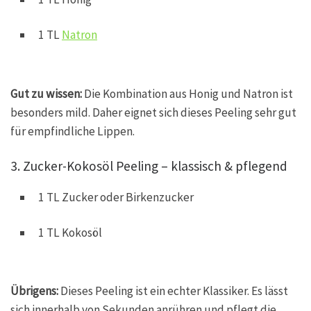
1 TL
Natron
Gut zu wissen:
Die Kombination aus Honig und Natron ist
besonders mild. Daher eignet sich dieses Peeling sehr gut
für empfindliche Lippen.
3. Zucker-Kokosöl Peeling – klassisch & pflegend
1 TL Zucker oder Birkenzucker
1 TL Kokosöl
Übrigens:
Dieses Peeling ist ein echter Klassiker. Es lässt
sich innerhalb von Sekunden anrühren und pflegt die