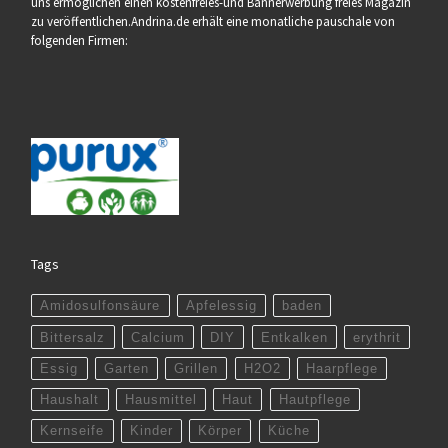
uns ermöglichen einen kostenfreies-und Bannerwerbung freies Magazin
zu veröffentlichen.Andrina.de erhält eine monatliche pauschale von
folgenden Firmen:
Tags
Amidosulfonsäure
Apfelessig
baden
Bittersalz
Calcium
DIY
Entkalken
erythrit
Essig
Garten
Grillen
H2O2
Haarpflege
Haushalt
Hausmittel
Haut
Hautpflege
Kernseife
Kinder
Körper
Küche