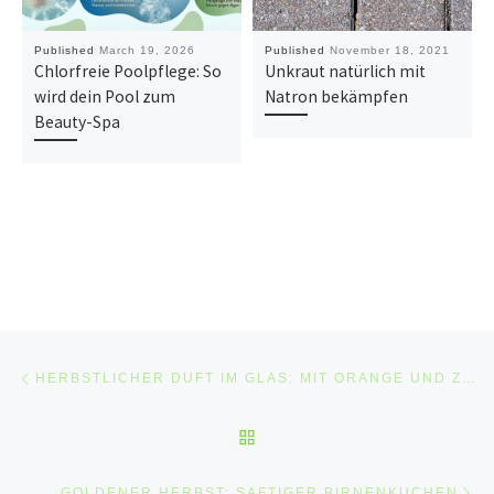
Published
March 19, 2026
Published
November 18, 2021
Chlorfreie Poolpflege: So
Unkraut natürlich mit
wird dein Pool zum
Natron bekämpfen
Beauty-Spa
Post navigation
Previous post
HERBSTLICHER DUFT IM GLAS: MIT ORANGE UND ZIMT FÜR EIN GEMÜTLICHES ZUHAUSE
BACK TO POST LIST
Ne
GOLDENER HERBST: SAFTIGER BIRNENKUCHEN