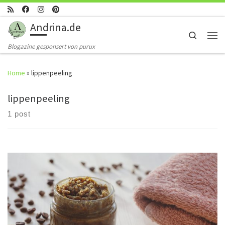
Skip to content
Andrina.de
Search
Men
Blogazine gesponsert von purux
Home
»
lippenpeeling
lippenpeeling
1 post