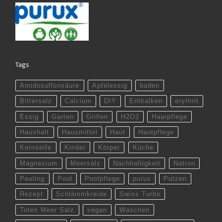
Tags
Amidosulfonsäure
Apfelessig
baden
Bittersalz
Calcium
DIY
Entkalken
erythrit
Essig
Garten
Grillen
H2O2
Haarpflege
Haushalt
Hausmittel
Haut
Hautpflege
Kernseife
Kinder
Körper
Küche
Magnesium
Meersalz
Nachhaltigkeit
Natron
Peeling
Pool
Poolpflege
purux
Putzen
Rezept
Schlämmkreide
Swiss Turbo
Totes Meer Salz
vegan
Waschen