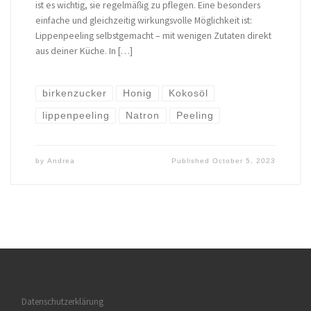
ist es wichtig, sie regelmäßig zu pflegen. Eine besonders
einfache und gleichzeitig wirkungsvolle Möglichkeit ist:
Lippenpeeling selbstgemacht – mit wenigen Zutaten direkt
aus deiner Küche. In […]
birkenzucker
Honig
Kokosöl
lippenpeeling
Natron
Peeling
by
Andrea
Published
October 5, 2023
Datenschutzerklärung