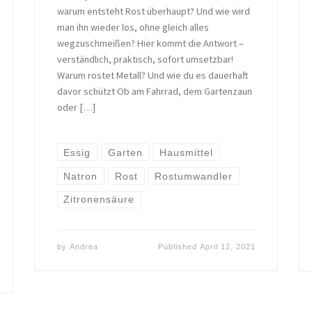
warum entsteht Rost überhaupt? Und wie wird
man ihn wieder los, ohne gleich alles
wegzuschmeißen? Hier kommt die Antwort –
verständlich, praktisch, sofort umsetzbar!
Warum rostet Metall? Und wie du es dauerhaft
davor schützt Ob am Fahrrad, dem Gartenzaun
oder […]
Essig
Garten
Hausmittel
Natron
Rost
Rostumwandler
Zitronensäure
by
Andrea
Published
April 12, 2021