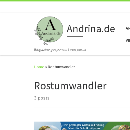
Skip to content
Andrina.de
A
V
Blogazine gesponsert von purux
Home
»
Rostumwandler
Rostumwandler
3 posts