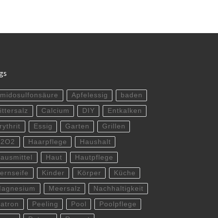
gs
midosulfonsäure
Apfelessig
baden
ittersalz
Calcium
DIY
Entkalken
rythrit
Essig
Garten
Grillen
H2O2
Haarpflege
Haushalt
ausmittel
Haut
Hautpflege
ernseife
Kinder
Körper
Küche
agnesium
Meersalz
Nachhaltigkeit
atron
Peeling
Pool
Poolpflege