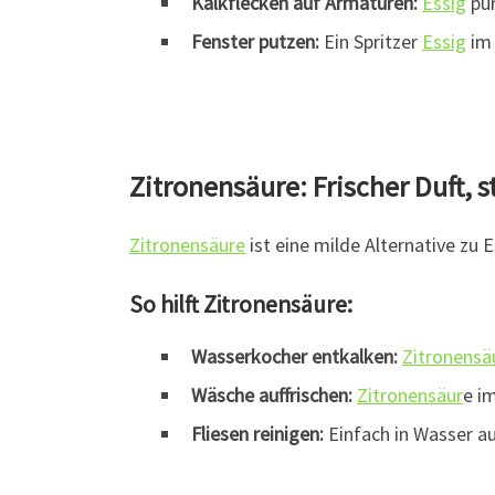
Kalkflecken auf Armaturen:
Essig
pur
Fenster putzen:
Ein Spritzer
Essig
im 
Zitronensäure: Frischer Duft, 
Zitronensäure
ist eine milde Alternative zu 
So hilft Zitronensäure:
Wasserkocher entkalken:
Zitronensä
Wäsche auffrischen:
Zitronensäur
e i
Fliesen reinigen:
Einfach in Wasser a