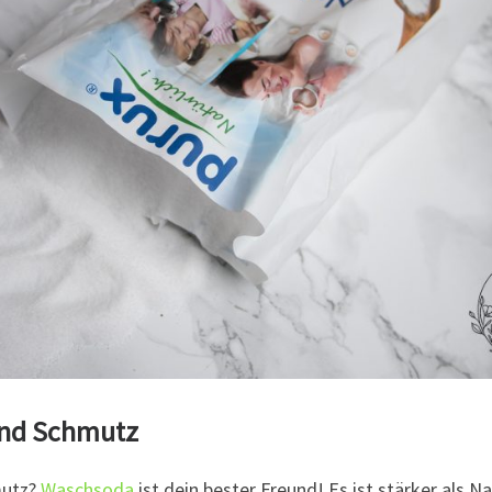
und Schmutz
mutz?
Waschsoda
ist dein bester Freund! Es ist stärker als Na