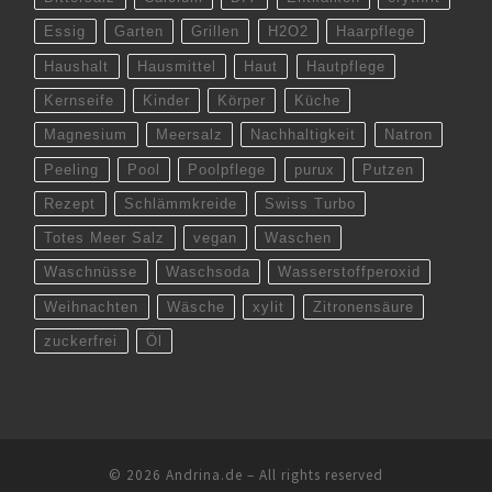
Essig
Garten
Grillen
H2O2
Haarpflege
Haushalt
Hausmittel
Haut
Hautpflege
Kernseife
Kinder
Körper
Küche
Magnesium
Meersalz
Nachhaltigkeit
Natron
Peeling
Pool
Poolpflege
purux
Putzen
Rezept
Schlämmkreide
Swiss Turbo
Totes Meer Salz
vegan
Waschen
Waschnüsse
Waschsoda
Wasserstoffperoxid
Weihnachten
Wäsche
xylit
Zitronensäure
zuckerfrei
Öl
© 2026
Andrina.de
–
All rights reserved