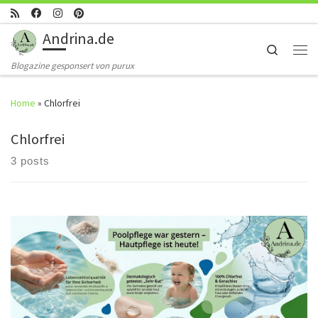
Skip to content
Andrina.de
Search
Men
Blogazine gesponsert von purux
Home
»
Chlorfrei
Chlorfrei
3 posts