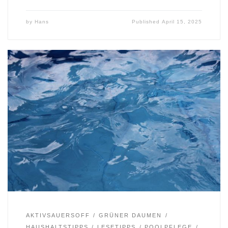
by
Hans
Published
April 15, 2025
AKTIVSAUERSOFF
GRÜNER DAUMEN
HAUSHALTSTIPPS
LESETIPPS
POOLPFLEGE