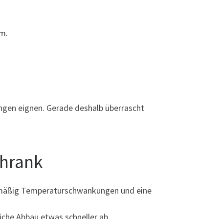
am.
ngen eignen. Gerade deshalb überrascht
chrank
gelmäßig Temperaturschwankungen und eine
iche Abbau etwas schneller ab.