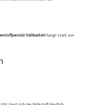
rstoffperoxid Haltbarkeit
hängt stark von
n
cht, baut sich der Wirkstoff deutlich