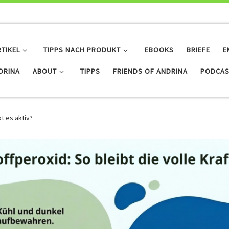
RTIKEL
TIPPS NACH PRODUKT
EBOOKS
BRIEFE
E
IDRINA
ABOUT
TIPPS
FRIENDS OF ANDRINA
PODCAS
t es aktiv?