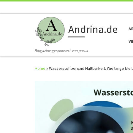
Skip to content
Andrina.de
A
V
Blogazine gesponsert von purux
Home
»
Wasserstoffperoxid Haltbarkeit: Wie lange bleib