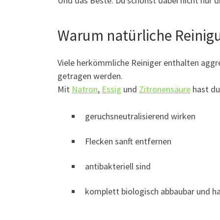
Und das Beste: Du schonst dabei nicht nur d
Warum natürliche Reinigu
Viele herkömmliche Reiniger enthalten aggres
getragen werden.
Mit
Natron
,
Essig
und
Zitronensäure
hast du 
geruchsneutralisierend wirken
Flecken sanft entfernen
antibakteriell sind
komplett biologisch abbaubar und ha