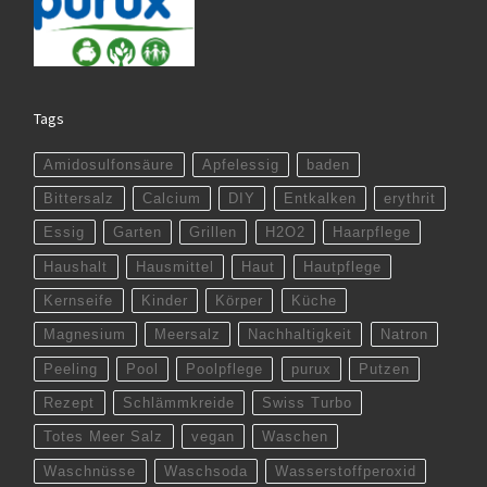
Tags
Amidosulfonsäure
Apfelessig
baden
Bittersalz
Calcium
DIY
Entkalken
erythrit
Essig
Garten
Grillen
H2O2
Haarpflege
Haushalt
Hausmittel
Haut
Hautpflege
Kernseife
Kinder
Körper
Küche
Magnesium
Meersalz
Nachhaltigkeit
Natron
Peeling
Pool
Poolpflege
purux
Putzen
Rezept
Schlämmkreide
Swiss Turbo
Totes Meer Salz
vegan
Waschen
Waschnüsse
Waschsoda
Wasserstoffperoxid