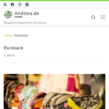
Skip to content
Andrina.de
Search
Men
Blogazine gesponsert von purux
Home
»
Rucksack
Rucksack
1 post