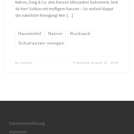
Natron, Essig & Co. den Ranzen blitzsauber bekommst, liest
du hier! Schluss mit muffigem Ranzen – So einfach klappt
die natürliche Reinigung! Wer […]
Hausmittel
Natron
Rucksack
Schulranzen reinigen
by
Andrea
Published
August 27, 2024
Datenschutzerklärung
Impressum