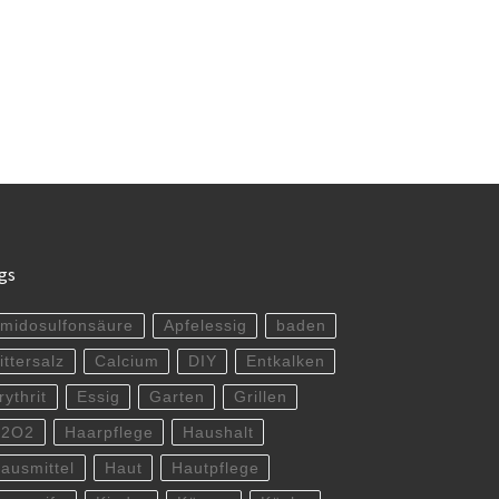
gs
midosulfonsäure
Apfelessig
baden
ittersalz
Calcium
DIY
Entkalken
rythrit
Essig
Garten
Grillen
H2O2
Haarpflege
Haushalt
ausmittel
Haut
Hautpflege