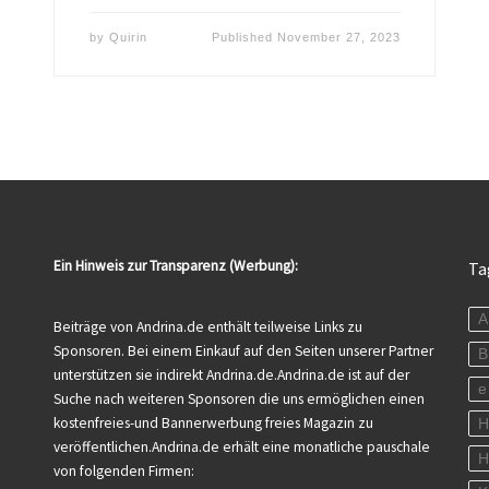
by
Quirin
Published
November 27, 2023
Ein Hinweis zur Transparenz (Werbung):
Ta
A
Beiträge von Andrina.de enthält teilweise Links zu
Sponsoren. Bei einem Einkauf auf den Seiten unserer Partner
B
unterstützen sie indirekt Andrina.de.Andrina.de ist auf der
e
Suche nach weiteren Sponsoren die uns ermöglichen einen
kostenfreies-und Bannerwerbung freies Magazin zu
veröffentlichen.Andrina.de erhält eine monatliche pauschale
H
von folgenden Firmen: