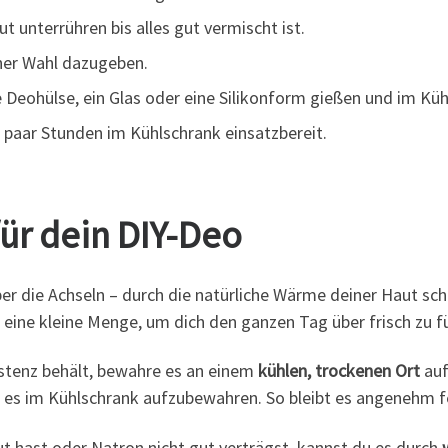
t unterrühren bis alles gut vermischt ist.
ner Wahl dazugeben.
e Deohülse, ein Glas oder eine Silikonform gießen und im Kü
n paar Stunden im Kühlschrank einsatzbereit.
ür dein DIY-Deo
er die Achseln – durch die natürliche Wärme deiner Haut schm
t eine kleine Menge, um dich den ganzen Tag über frisch zu f
stenz behält, bewahre es an einem
kühlen, trockenen Ort
auf
s, es im Kühlschrank aufzubewahren. So bleibt es angenehm fe
t hast oder Natron nicht gut verträgst, kannst du es durch