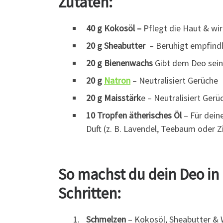
Zutaten:
40 g Kokosöl –
Pflegt die Haut & wirk
20 g Sheabutter
– Beruhigt empfindl
20 g Bienenwachs
Gibt dem Deo sein
20 g
Natron
– Neutralisiert Gerüche
20 g Maisstärk
e – Neutralisiert Gerü
10 Tropfen ätherisches Öl
– Für deine
Duft (z. B. Lavendel, Teebaum oder Z
So machst du dein Deo in 
Schritten:
Schmelzen
– Kokosöl, Sheabutter &