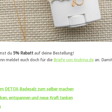
mst du
5% Rabatt
auf deine Bestellung!
ann meldet euch doch für die
Briefe von Andrina.de
an. Damit
nem DETOX-Badesalz zum selber machen
ken, entspannen und neue Kraft tanken
n