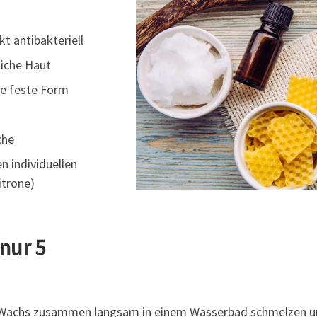
t antibakteriell
iche Haut
e feste Form
che
n individuellen
itrone)
nur 5
 Wachs zusammen langsam in einem Wasserbad schmelzen un