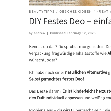
BEAUTYTIPPS
GESCHENKIDEEN
KREATI
DIY Festes Deo – ein
by
Andrea
|
Published
February 12, 2025
Kennst du das? Du sprühst morgens dein Deo 
Verpackung fragwürdige Inhaltsstoffe wie
A
wünscht, oder?
Ich habe nach einer
natürlichen Alternative
ge
Selbstgemachtes festes Deo!
Das Beste daran?
Es ist kinderleicht herzust
den Duft individuell anpassen
und weißt genau
Probier’s aus – du wirst überrascht sein, wi