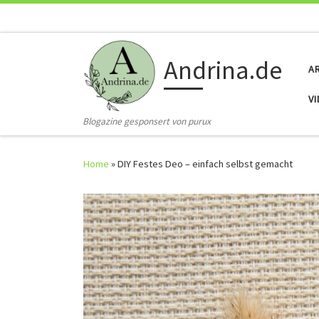
Skip to content
Andrina.de
A
V
Blogazine gesponsert von purux
Home
»
DIY Festes Deo – einfach selbst gemacht