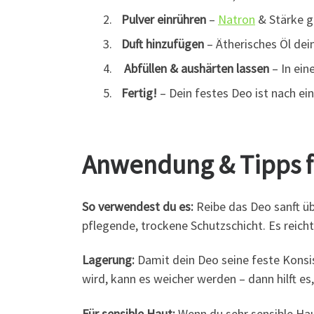
Pulver einrühren
–
Natron
& Stärke gu
Duft hinzufügen
– Ätherisches Öl dei
Abfüllen & aushärten lassen
– In ein
Fertig!
– Dein festes Deo ist nach ei
Anwendung & Tipps f
So verwendest du es:
Reibe das Deo sanft üb
pflegende, trockene Schutzschicht. Es reich
Lagerung:
Damit dein Deo seine feste Konsi
wird, kann es weicher werden – dann hilft e
Für sensible Haut:
Wenn du sehr sensible Hau