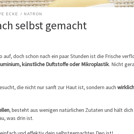
VE ECKE
NATRON
fach selbst gemacht
auf, doch schon nach ein paar Stunden ist die Frische verf
luminium, künstliche Duftstoffe oder Mikroplastik
. Nicht ger
sucht, die nicht nur sanft zur Haut ist, sondern auch
wirklic
ellen
, besteht aus wenigen natürlichen Zutaten und hält dic
, was drin ist.
e einfach und effektiv dein selbstgemachtes Deo ist!