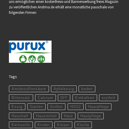
uns ermöglichen einen kostenfreies-und Bannerwerbung freies Magazin
zu veröffentlichen.Andrina.de erhält eine monatliche pauschale von
folgenden Firmen:
Tags
Amidosulfonsäure
Apfelessig
baden
Bittersalz
Calcium
DIY
Entkalken
erythrit
Essig
Garten
Grillen
H2O2
Haarpflege
Haushalt
Hausmittel
Haut
Hautpflege
Kernseife
Kinder
Körper
Küche