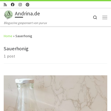
Skip to content
Andrina.de
Search
Men
Blogazine gesponsert von purux
Home
»
Sauerhonig
Sauerhonig
1 post