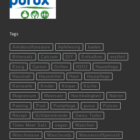
Tags
Amidosulfonsäure
Apfelessig
baden
Bittersalz
Calcium
DIY
Entkalken
erythrit
Essig
Garten
Grillen
H2O2
Haarpflege
Haushalt
Hausmittel
Haut
Hautpflege
Kernseife
Kinder
Körper
Küche
Magnesium
Meersalz
Nachhaltigkeit
Natron
Peeling
Pool
Poolpflege
purux
Putzen
Rezept
Schlämmkreide
Swiss Turbo
Totes Meer Salz
vegan
Waschen
Waschnüsse
Waschsoda
Wasserstoffperoxid