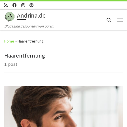
Skip to content
Andrina.de
Search
Men
Blogazine gesponsert von purux
Home
»
Haarentfernung
Haarentfernung
1 post