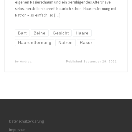
eigenen Rasierschaum und ein beruhigendes Aftershave
selbst herstellen kannst! Natürlich schön: Haarentfernung mit
Natron – so einfach, so […]
Bart
Beine
Gesicht
Haare
Haarentfernung
Natron
Rasur
by
Andrea
Published
September 29, 2021
Datenschutzerklärung
Impressum