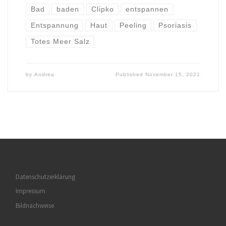
Bad
baden
Clipko
entspannen
Entspannung
Haut
Peeling
Psoriasis
Totes Meer Salz
by
Andrea
Published
November 15, 2021
Datenschutzerklärung
Impressum
Bildnachweise