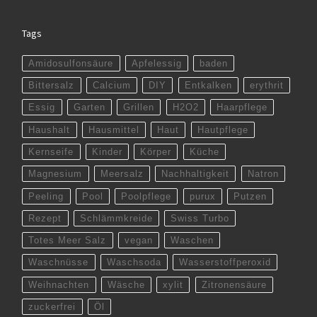
Tags
Amidosulfonsäure
Apfelessig
baden
Bittersalz
Calcium
DIY
Entkalken
erythrit
Essig
Garten
Grillen
H2O2
Haarpflege
Haushalt
Hausmittel
Haut
Hautpflege
Kernseife
Kinder
Körper
Küche
Magnesium
Meersalz
Nachhaltigkeit
Natron
Peeling
Pool
Poolpflege
purux
Putzen
Rezept
Schlämmkreide
Swiss Turbo
Totes Meer Salz
vegan
Waschen
Waschnüsse
Waschsoda
Wasserstoffperoxid
Weihnachten
Wäsche
xylit
Zitronensäure
zuckerfrei
Öl