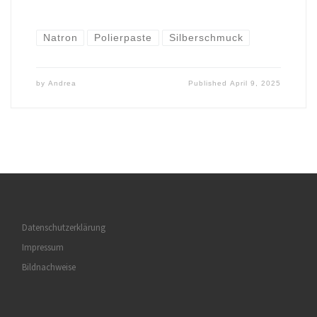
Natron
Polierpaste
Silberschmuck
by
Andrea
Published
April 9, 2025
Datenschutzerklärung
Impressum
Bildnachweise