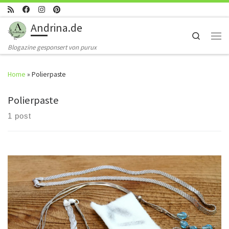
Skip to content
Andrina.de
Search
Men
Blogazine gesponsert von purux
Home
»
Polierpaste
Polierpaste
1 post