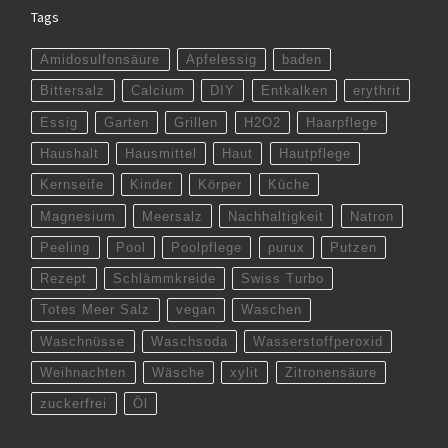
Tags
Amidosulfonsäure
Apfelessig
baden
Bittersalz
Calcium
DIY
Entkalken
erythrit
Essig
Garten
Grillen
H2O2
Haarpflege
Haushalt
Hausmittel
Haut
Hautpflege
Kernseife
Kinder
Körper
Küche
Magnesium
Meersalz
Nachhaltigkeit
Natron
Peeling
Pool
Poolpflege
purux
Putzen
Rezept
Schlämmkreide
Swiss Turbo
Totes Meer Salz
vegan
Waschen
Waschnüsse
Waschsoda
Wasserstoffperoxid
Weihnachten
Wäsche
xylit
Zitronensäure
zuckerfrei
Öl