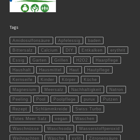
Tags
Amidosulfonsäure
Apfelessig
baden
Bittersalz
Calcium
DIY
Entkalken
erythrit
Essig
Garten
Grillen
H2O2
Haarpflege
Haushalt
Hausmittel
Haut
Hautpflege
Kernseife
Kinder
Körper
Küche
Magnesium
Meersalz
Nachhaltigkeit
Natron
Peeling
Pool
Poolpflege
purux
Putzen
Rezept
Schlämmkreide
Swiss Turbo
Totes Meer Salz
vegan
Waschen
Waschnüsse
Waschsoda
Wasserstoffperoxid
Weihnachten
Wäsche
xylit
Zitronensäure