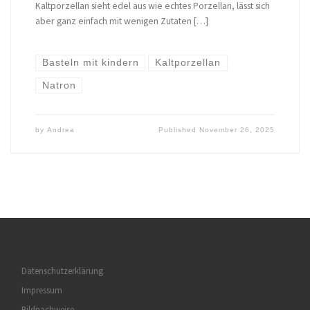
Kaltporzellan sieht edel aus wie echtes Porzellan, lässt sich
aber ganz einfach mit wenigen Zutaten […]
Basteln mit kindern
Kaltporzellan
Natron
by
Andrea
Published
November 26, 2025
Datenschutzerklärung
Impressum
Bildnachweise