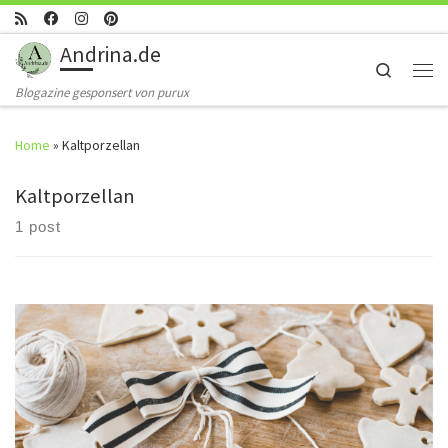
Skip to content
Andrina.de
Search
Men
Blogazine gesponsert von purux
Home
»
Kaltporzellan
Kaltporzellan
1 post