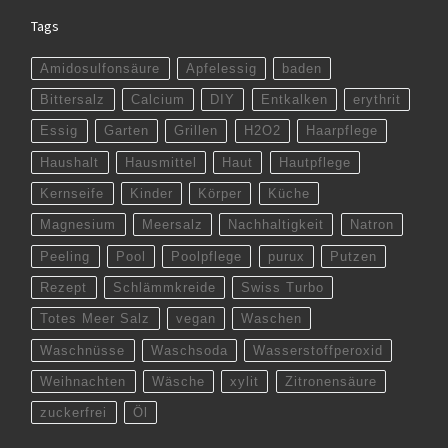
Tags
Amidosulfonsäure
Apfelessig
baden
Bittersalz
Calcium
DIY
Entkalken
erythrit
Essig
Garten
Grillen
H2O2
Haarpflege
Haushalt
Hausmittel
Haut
Hautpflege
Kernseife
Kinder
Körper
Küche
Magnesium
Meersalz
Nachhaltigkeit
Natron
Peeling
Pool
Poolpflege
purux
Putzen
Rezept
Schlämmkreide
Swiss Turbo
Totes Meer Salz
vegan
Waschen
Waschnüsse
Waschsoda
Wasserstoffperoxid
Weihnachten
Wäsche
xylit
Zitronensäure
zuckerfrei
Öl