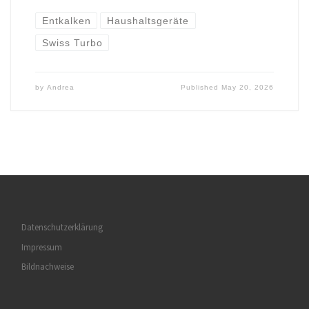
Entkalken
Haushaltsgeräte
Swiss Turbo
by
Andrea
Published
May 20, 2026
Datenschutzerklärung
Impressum
Bildnachweise