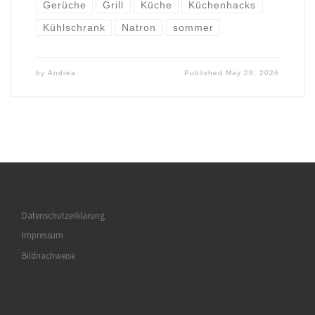
Gerüche
Grill
Küche
Küchenhacks
Kühlschrank
Natron
sommer
by
Andrea
Published
May 28, 2026
Datenschutzerklärung
Impressum
Bildnachweise