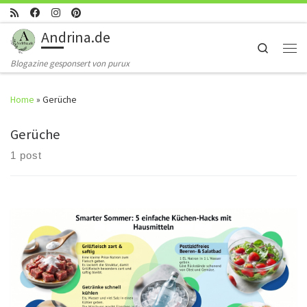
Skip to content
Andrina.de
Search
Men
Blogazine gesponsert von purux
Home
»
Gerüche
Gerüche
1 post