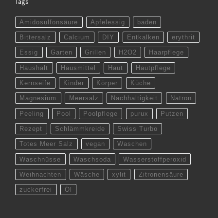
Tags
Amidosulfonsäure
Apfelessig
baden
Bittersalz
Calcium
DIY
Entkalken
erythrit
Essig
Garten
Grillen
H2O2
Haarpflege
Haushalt
Hausmittel
Haut
Hautpflege
Kernseife
Kinder
Körper
Küche
Magnesium
Meersalz
Nachhaltigkeit
Natron
Peeling
Pool
Poolpflege
purux
Putzen
Rezept
Schlämmkreide
Swiss Turbo
Totes Meer Salz
vegan
Waschen
Waschnüsse
Waschsoda
Wasserstoffperoxid
Weihnachten
Wäsche
xylit
Zitronensäure
zuckerfrei
Öl