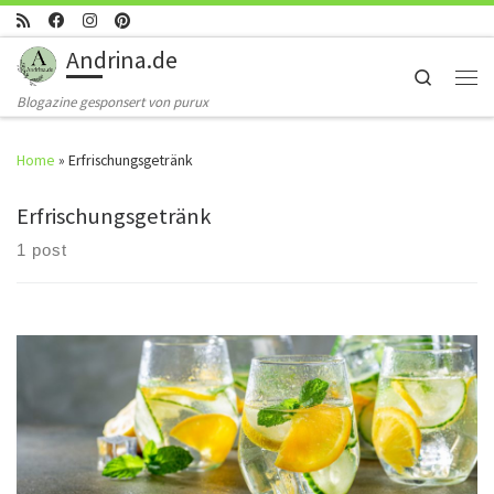
Skip to content
Andrina.de
Search
Men
Blogazine gesponsert von purux
Home
»
Erfrischungsgetränk
Erfrischungsgetränk
1 post