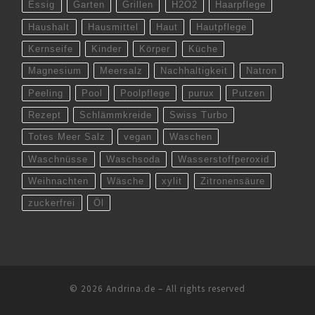
Essig
Garten
Grillen
H2O2
Haarpflege
Haushalt
Hausmittel
Haut
Hautpflege
Kernseife
Kinder
Körper
Küche
Magnesium
Meersalz
Nachhaltigkeit
Natron
Peeling
Pool
Poolpflege
purux
Putzen
Rezept
Schlämmkreide
Swiss Turbo
Totes Meer Salz
vegan
Waschen
Waschnüsse
Waschsoda
Wasserstoffperoxid
Weihnachten
Wäsche
xylit
Zitronensäure
zuckerfrei
Öl
© 2026
Andrina.de
–
All rights reserved