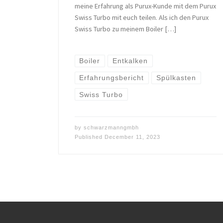
meine Erfahrung als Purux-Kunde mit dem Purux
Swiss Turbo mit euch teilen. Als ich den Purux
Swiss Turbo zu meinem Boiler […]
Boiler
Entkalken
Erfahrungsbericht
Spülkasten
Swiss Turbo
by
schwarzmanngmbh
Published
December 11, 2023