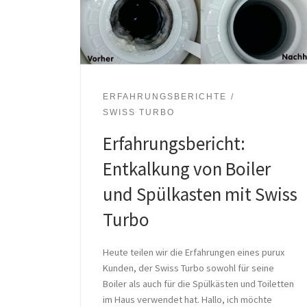
ERFAHRUNGSBERICHTE
SWISS TURBO
Erfahrungsbericht:
Entkalkung von Boiler
und Spülkasten mit Swiss
Turbo
Heute teilen wir die Erfahrungen eines purux
Kunden, der Swiss Turbo sowohl für seine
Boiler als auch für die Spülkästen und Toiletten
im Haus verwendet hat. Hallo, ich möchte