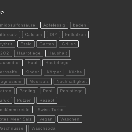
gs
midosulfonsäure
Apfelessig
baden
ittersalz
Calcium
DIY
Entkalken
rythrit
Essig
Garten
Grillen
H2O2
Haarpflege
Haushalt
ausmittel
Haut
Hautpflege
ernseife
Kinder
Körper
Küche
agnesium
Meersalz
Nachhaltigkeit
atron
Peeling
Pool
Poolpflege
urux
Putzen
Rezept
chlämmkreide
Swiss Turbo
otes Meer Salz
vegan
Waschen
aschnüsse
Waschsoda