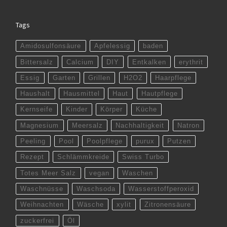
Tags
Amidosulfonsäure
Apfelessig
baden
Bittersalz
Calcium
DIY
Entkalken
erythrit
Essig
Garten
Grillen
H2O2
Haarpflege
Haushalt
Hausmittel
Haut
Hautpflege
Kernseife
Kinder
Körper
Küche
Magnesium
Meersalz
Nachhaltigkeit
Natron
Peeling
Pool
Poolpflege
purux
Putzen
Rezept
Schlämmkreide
Swiss Turbo
Totes Meer Salz
vegan
Waschen
Waschnüsse
Waschsoda
Wasserstoffperoxid
Weihnachten
Wäsche
xylit
Zitronensäure
zuckerfrei
Öl