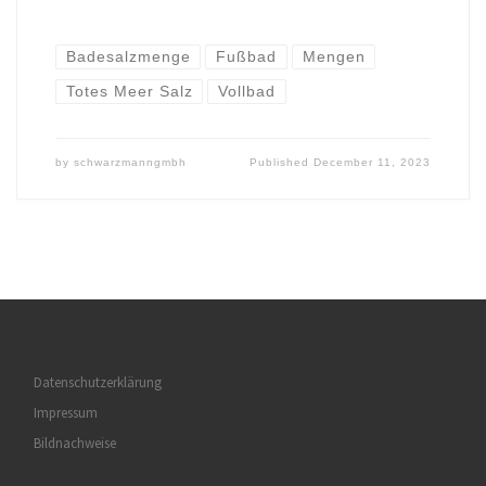
Badesalzmenge
Fußbad
Mengen
Totes Meer Salz
Vollbad
by
schwarzmanngmbh
Published
December 11, 2023
Datenschutzerklärung
Impressum
Bildnachweise