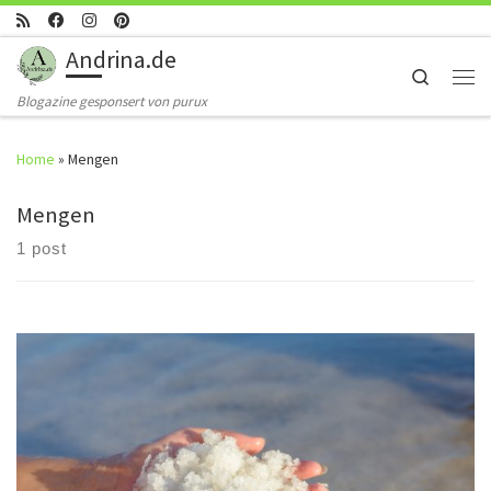
Skip to content
Andrina.de
Search
Men
Blogazine gesponsert von purux
Home
»
Mengen
Mengen
1 post