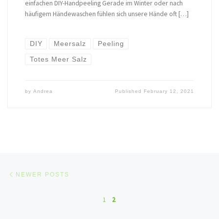
einfachen DIY-Handpeeling Gerade im Winter oder nach
häufigem Händewaschen fühlen sich unsere Hände oft […]
DIY
Meersalz
Peeling
Totes Meer Salz
by
Andrea
Published
February 12, 2021
Posts navigation
Newer posts
NEWER POSTS
1
2