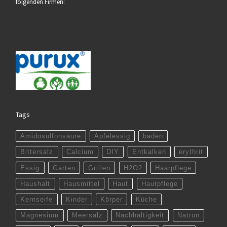
folgenden Firmen:
Tags
Amidosulfonsäure
Apfelessig
baden
Bittersalz
Calcium
DIY
Entkalken
erythrit
Essig
Garten
Grillen
H2O2
Haarpflege
Haushalt
Hausmittel
Haut
Hautpflege
Kernseife
Kinder
Körper
Küche
Magnesium
Meersalz
Nachhaltigkeit
Natron