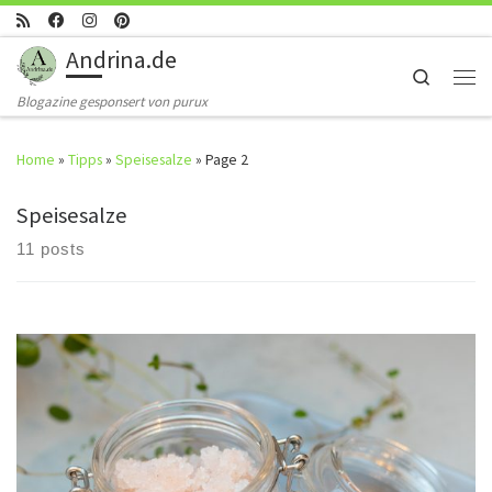
Skip to content
Andrina.de
Search
Men
Blogazine gesponsert von purux
Home
»
Tipps
»
Speisesalze
»
Page 2
Speisesalze
11 posts